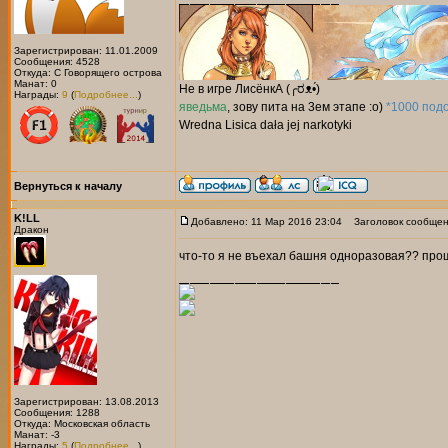
Зарегистрирован: 11.01.2009
Сообщения: 4528
Откуда: С Говорящего острова
Манат: 0
Не в игре ЛисёнкА (╭ರᴥ•́)
Награды:
9
(
Подробнее...
)
яведьма
,
зову пита на 3ем этапе :о)
*1000 под
Wredna Lisica dała jej narkotyki
Вернуться к началу
K!LL
Добавлено: 11 Мар 2016 23:04
Заголовок сообщен
Дракон
что-то я не въехал башня одноразовая?? прош
Зарегистрирован: 13.08.2013
Сообщения: 1288
Откуда: Московская область
Манат: -3
Награды:
5
(
Подробнее...
)