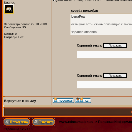
Добавлено: 15 Мар 2016 22:47
Заголовок сообщен
Цианос
svegda писал(а):
LenaFox
Зарегистрирован: 22.10.2009
если уже есть, скинь плиз видио с лисо
Сообщения: 95
заранее спасибо!
Манат: 0
Награды: Нет
Скрытый текст:
Скрытый текст:
Вернуться к началу
www.reincarnation.su
->
Полезная Информац
Страница
12
из
16