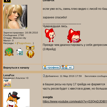
LenaFox
если уже есть, скинь плиз видио с лисой по ба
заранее спасибо!
Чумачедшая лись.
Зарегистрирован: 16.08.2010
Сообщения: 2790
Откуда: Moscow city
Манат: 0
Награды:
4
(
Подробнее...
)
Прежде чем диагностировать у себя депрессию
(З.Фрейд)
Вернуться к началу
LenaFox
Добавлено: 11 Мар 2016 17:59
Заголовок сообщен
Кардинал Альгиза <3
в башне ресы на пуху 17 грейда не фармятся
часть ресов будет с квестов в доме, но больш
svegda
https://www.youtube.com/watch?v=jS3QmDJDIBY