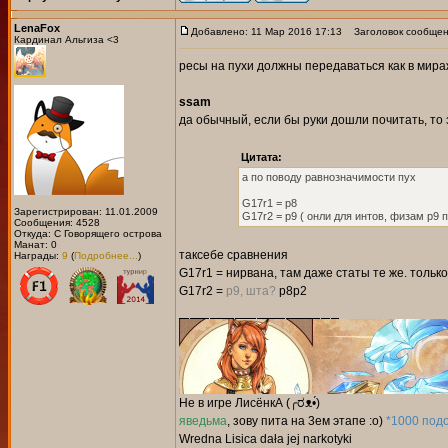
LenaFox
Добавлено: 11 Мар 2016 17:13
Заголовок сообщен
Кардинал Альгиза <3
ресы на пухи должны передаваться как в мир
ssam
да обычный, если бы руки дошли почитать, то
Цитата:
а по поводу равнозначимости пух
G17r1 = р8
Зарегистрирован: 11.01.2009
G17r2 = р9 ( онли для интов, физам р9 
Сообщения: 4528
Откуда: С Говорящего острова
Манат: 0
таксебе сравнения
Награды:
9
(
Подробнее...
)
G17r1 = нирвана, там даже статы те же. тольк
G17r2 =
р9, шта?
р8р2
Не в игре ЛисёнкА (╭ರᴥ•́)
яведьма
,
зову пита на 3ем этапе :о)
*1000 под
Wredna Lisica dała jej narkotyki