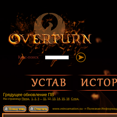
Ккос-поиск
Грядущее обновление ПВ
На страницу
Пред.
1
,
2
,
3
...
11
,
12
,
13
,
14
,
15
,
16
След.
www.reincarnation.su
->
Полезная Информац