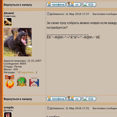
Вернуться к началу
Akvarel
Добавлено: 11 Мар 2016 17:27
Заголовок сообщен
Советник
За скоко пуху собрать можно новую если кажду
потребуется?
Ё8`~-/#@#\--*-=*&^&*=-*--/#@#\-~`8Ё
Зарегистрирован: 21.01.2007
Сообщения: 6665
Откуда: Питер
Манат: 400
Награды:
7
(
Подробнее...
)
Вернуться к началу
svegda
Добавлено: 11 Мар 2016 17:51
Заголовок сообщен
Дракон