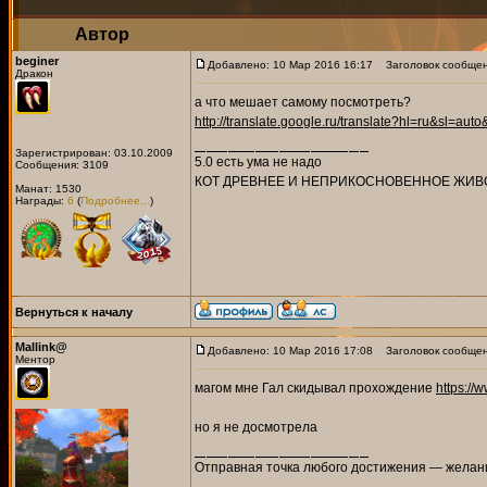
Автор
beginer
Добавлено: 10 Мар 2016 16:17
Заголовок сообщен
Дракон
а что мешает самому посмотреть?
http://translate.google.ru/translate?hl=ru&sl=a
Зарегистрирован: 03.10.2009
5.0 есть ума не надо
Сообщения: 3109
КОТ ДРЕВНЕЕ И НЕПРИКОСНОВЕННОЕ ЖИВ
Манат: 1530
Награды:
6
(
Подробнее...
)
Вернуться к началу
Mallink@
Добавлено: 10 Мар 2016 17:08
Заголовок сообщен
Ментор
магом мне Гал скидывал прохождение
https:/
но я не досмотрела
Отправная точка любого достижения — желани